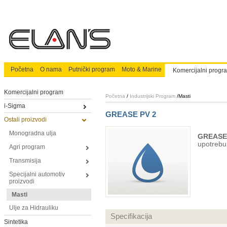
Početna
O nama
Putnički program
Moto & Marine
Komercijalni progr
Komercijalni program
Početna
/
Industrijski Program
/
Masti
i-Sigma
GREASE PV 2
Ostali proizvodi
Monogradna ulja
GREASE
upotrebu 
Agri program
Transmisija
Specijalni automotiv
proizvodi
Masti
Ulje za Hidrauliku
Specifikacija
Sintetika