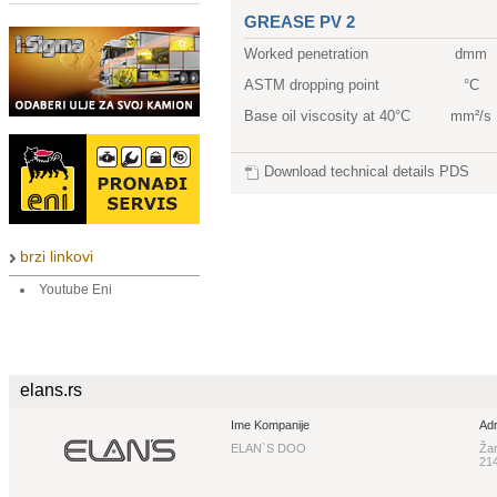
GREASE PV 2
Worked penetration
dmm
ASTM dropping point
°C
Base oil viscosity at 40°C
mm²/s
Download technical details PDS
brzi linkovi
Youtube Eni
elans.rs
Ime Kompanije
Ad
ELAN`S DOO
Žar
21