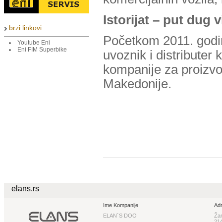
Istorijat – put dug 
brzi linkovi
Početkom 2011. godi
Youtube Eni
Eni FIM Superbike
uvoznik i distributer
kompanije za proizvod
Makedonije.
elans.rs
Ime Kompanije
Ad
ELAN`S DOO
Žar
21