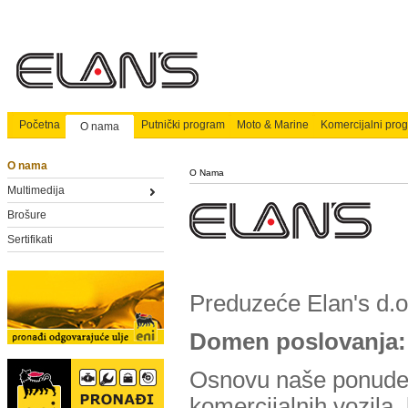
Početna
Putnički program
Moto & Marine
Komercijalni pro
O nama
O nama
O Nama
Multimedija
Brošure
Sertifikati
Preduzeće Elan's d.o
Domen poslovanja:
Osnovu naše ponude č
komercijalnih vozila, 